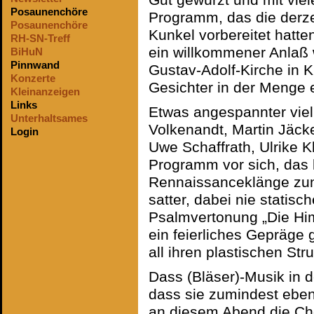
Gut gewürzt und mit vie
Posaunenchöre
Programm, das die derze
Posaunenchöre
Kunkel vorbereitet hatten
RH-SN-Treff
ein willkommener Anlaß 
BiHuN
Pinnwand
Gustav-Adolf-Kirche in K
Konzerte
Gesichter in der Menge 
Kleinanzeigen
Links
Etwas angespannter viel
Unterhaltsames
Volkenandt, Martin Jäcke
Login
Uwe Schaffrath, Ulrike K
Programm vor sich, das 
Rennaissanceklänge zunä
satter, dabei nie statisc
Psalmvertonung „Die Him
ein feierliches Gepräge
all ihren plastischen Str
Dass (Bläser)-Musik in d
dass sie zumindest eben
an diesem Abend die Cho