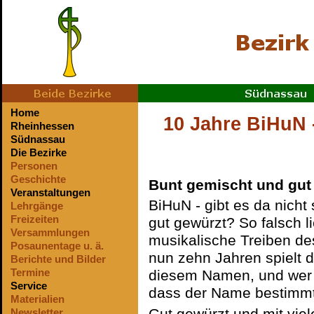
Home
10 Jahre BiHuN 
Rheinhessen
Südnassau
Die Bezirke
Personen
Geschichte
Bunt gemischt und gut
Veranstaltungen
BiHuN - gibt es da nicht
Lehrgänge
Freizeiten
gut gewürzt? So falsch l
Versammlungen
musikalische Treiben d
Posaunentage u. ä.
nun zehn Jahren spielt
Berichte und Bilder
Termine
diesem Namen, und wer 
Service
dass der Name bestimmt k
Materialien
Newsletter