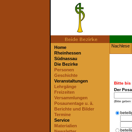
Nachlese
Home
Rheinhessen
Südnassau
Die Bezirke
Personen
Geschichte
Veranstaltungen
Bitte bi
Lehrgänge
Der Pos
Freizeiten
Versammlungen
(Bitte geben 
Posaunentage u. ä.
Berichte und Bilder
beteil
Termine
Service
Materialien
beteili
Newsletter