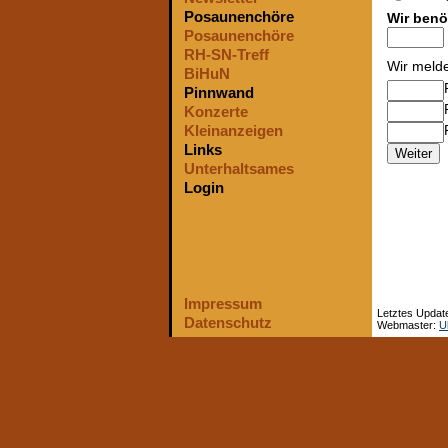
Posaunenchöre
Wir benö
Posaunenchöre
RH-SN-Treff
Wir meld
BiHuN
Pinnwand
Konzerte
Kleinanzeigen
Links
Unterhaltsames
Login
Impressum
Letztes Update
Datenschutz
Webmaster:
Ul