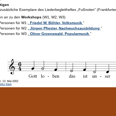
tigen
zusätzliche Exemplare des Liederbegleitheftes „Fußnoten” (Frankfurte
en an zu den
Workshops
(W1, W2, W3)
Personen für W1 „
Friedel W. Böhler, Volksmusik
”
Personen für W2 „
Jürgen Pfiester, Nachwuchsausbildung
”
Personen für W3 „
Oliver Groenewald, Popularmusik
”
: 13. Mai 2002
rike Klein