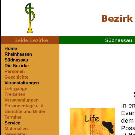
Home
Rheinhessen
Südnassau
Die Bezirke
Personen
Geschichte
Veranstaltungen
Lehrgänge
Freizeiten
Versammlungen
In e
Posaunentage u. ä.
Berichte und Bilder
Evan
Termine
dem 
Service
Posa
Materialien
Newsletter