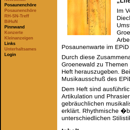
„Lif
Posaunenchöre
Im V
Posaunenchöre
RH-SN-Treff
Diec
BiHuN
Umst
Pinnwand
Groe
Konzerte
Kleinanzeigen
Arbe
Links
Posaunenwarte im EPiD 
Unterhaltsames
Login
Durch diese Zusammenar
Groenewald zu Themen u
Heft herauszugeben. Bei
Musikausschuß des EPiD
Dem Heft sind ausführli
Artikulation und Phrasie
gebräuchlichen musikalis
erklärt. Rhythmische �b
unterschiedlichen Stilist