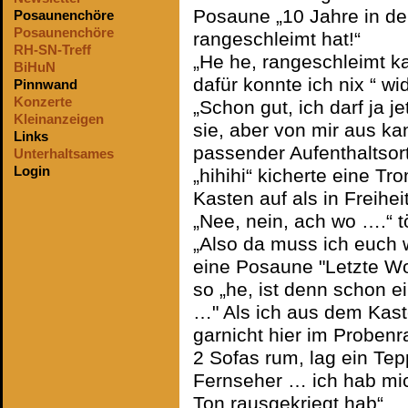
Posaune „10 Jahre in de
Posaunenchöre
Posaunenchöre
rangeschleimt hat!“
RH-SN-Treff
„He he, rangeschleimt k
BiHuN
dafür konnte ich nix “ w
Pinnwand
Konzerte
„Schon gut, ich darf ja j
Kleinanzeigen
sie, aber von mir aus ka
Links
passender Aufenthaltsort
Unterhaltsames
Login
„hihihi“ kicherte eine Tr
Kasten auf als in Freihe
„Nee, nein, ach wo ….“ t
„Also da muss ich euch w
eine Posaune "Letzte Wo
so „he, ist denn schon 
…" Als ich aus dem Kas
garnicht hier im Proben
2 Sofas rum, lag ein Te
Fernseher … ich hab mich
Ton rausgekriegt hab“