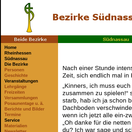
Home
Rheinhessen
Südnassau
Die Bezirke
Nach einer Stunde intens
Personen
Zeit, sich endlich mal i
Geschichte
Veranstaltungen
„Kinners, ich muss euch
Lehrgänge
zusammen zu spielen!“ s
Freizeiten
Versammlungen
starb, hab ich ja schon 
Posaunentage u. ä.
Dachboden verschwinden
Berichte und Bilder
wenn ich jetzt alle ein-z
Termine
Service
„Oh danke für die nette
Materialien
du? Ich war sage und sc
Newsletter