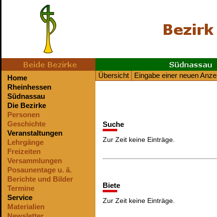
Übersicht
Eingabe einer neuen Anze
Home
Rheinhessen
Südnassau
Die Bezirke
Personen
Geschichte
Suche
Veranstaltungen
Zur Zeit keine Einträge.
Lehrgänge
Freizeiten
Versammlungen
Posaunentage u. ä.
Berichte und Bilder
Biete
Termine
Service
Zur Zeit keine Einträge.
Materialien
Newsletter